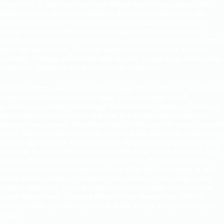
vitae et leo. A diam maecenas sed enim ut sem viverra aliquet. Hac
habitasse platea dictumst vestibulum rhoncus est pellentesque elit
ullamcorper. Sed risus ultricies tristique nulla aliquet enim tortor at
auctor. Vulputate ut pharetra sit amet aliquam id diam maecenas.
Mauris pharetra et ultrices neque ornare aenean. Vel pharetra vel turpis
nunc eget lorem dolor. Fames ac turpis egestas maecenas pharetra
convallis. Tristique sollicitudin nibh sit amet. Augue lacus viverra vitae
congue eu. Vulputate mi sit amet mauris commodo.
Vehicula ipsum a arcu cursus vitae congue mauris rhoncus. Eu lobortis
elementum nibh tellus molestie nunc. Elit scelerisque mauris
pellentesque pulvinar pellentesque habitant morbi tristique. Consequat
nisl vel pretium lectus quam id leo in. Sed tempus urna et pharetra
pharetra massa massa. Bibendum enim facilisis gravida neque convallis
a cras. Nunc vel risus commodo viverra. Nulla malesuada pellentesque
elit eget gravida cum. Est pellentesque elit ullamcorper dignissim cras
tincidunt. In cursus turpis massa tincidunt dui ut ornare lectus sit. Eget
nulla facilisi etiam dignissim diam. Posuere ac ut consequat semper
viverra. At risus viverra adipiscing at in tellus integer. Feugiat in ante
metus dictum at tempor commodo. Eros donec ac odio tempor orci
dapibus ultrices in. Placerat vestibulum lectus mauris ultrices eros in
cursus turpis massa. Nascetur ridiculus mus mauris vitae ultricies.
Nunc faucibus a pellentesque sit. In tellus integer feugiat scelerisque
varius.