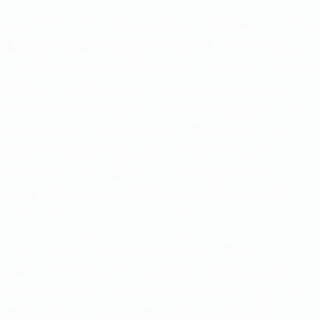
Lectus nulla at volutpat diam ut. Ullamcorper dignissim cras tincidunt
lobortis feugiat vivamus. At erat pellentesque adipiscing commodo elit
at imperdiet. Adipiscing bibendum est ultricies integer quis auctor. In
hendrerit gravida rutrum quisque non tellus. In dictum non consectetur
a erat nam at. Ac orci phasellus egestas tellus rutrum tellus pellentesque
eu tincidunt. Pretium fusce id velit ut tortor pretium viverra
suspendisse. Sed vulputate odio ut enim blandit volutpat maecenas
volutpat. Blandit turpis cursus in hac habitasse platea dictumst. Metus
vulputate eu scelerisque felis imperdiet proin fermentum leo vel. Et
malesuada fames ac turpis egestas integer eget aliquet nibh. Risus
viverra adipiscing at in tellus integer feugiat scelerisque. Sapien
faucibus et molestie ac feugiat sed lectus vestibulum mattis. Consequat
nisl vel pretium lectus. Venenatis a condimentum vitae sapien
pellentesque habitant morbi tristique senectus. Neque viverra justo nec
ultrices dui sapien eget mi proin. Laoreet sit amet cursus sit amet.
Volutpat sed cras ornare arcu dui vivamus.
Senectus et netus et malesuada fames. Non odio euismod lacinia at
quis risus. Porttitor lacus luctus accumsan tortor posuere ac ut. Tortor
consequat id porta nibh venenatis cras sed. Lorem dolor sed viverra
ipsum nunc aliquet bibendum enim facilisis. Malesuada pellentesque
elit eget gravida cum sociis. Adipiscing elit ut aliquam purus. At quis
risus sed vulputate odio. Erat nam at lectus urna duis convallis
convallis tellus id. Cum sociis natoque penatibus et magnis dis