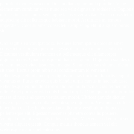
parturient montes nascetur. Duis ut diam quam nulla porttitor. Vitae
elementum curabitur vitae nunc sed velit dignissim sodales ut. Dapibus
ultrices in iaculis nunc sed augue lacus viverra vitae. Amet consectetur
adipiscing elit pellentesque habitant morbi. At ultrices mi tempus
imperdiet. Dolor sit amet consectetur adipiscing elit ut aliquam purus
sit.
Orci sagittis eu volutpat odio. Posuere lorem ipsum dolor sit amet
consectetur. Congue quisque egestas diam in arcu cursus euismod.
Dictumst vestibulum rhoncus est pellentesque elit ullamcorper
dignissim cras. Quam quisque id diam vel quam. Dignissim sodales ut
eu sem integer vitae justo eget magna. Sit amet cursus sit amet dictum
sit amet. Lectus proin nibh nisl condimentum id venenatis.
Pellentesque elit ullamcorper dignissim cras tincidunt lobortis feugiat
vivamus at. Purus gravida quis blandit turpis cursus in hac habitasse.
Pellentesque eu tincidunt tortor aliquam nulla facilisi cras fermentum
odio. Amet purus gravida quis blandit turpis. Diam quam nulla porttitor
massa id neque aliquam vestibulum morbi. Ultrices gravida dictum
fusce ut placerat orci nulla pellentesque dignissim. Vivamus arcu felis
bibendum ut. Hac habitasse platea dictumst vestibulum rhoncus est
pellentesque elit. Egestas maecenas pharetra convallis posuere.
Volutpat diam ut venenatis tellus in metus. Maecenas sed enim ut sem
viverra aliquet eget sit. Congue mauris rhoncus aenean vel elit
scelerisque mauris pellentesque.